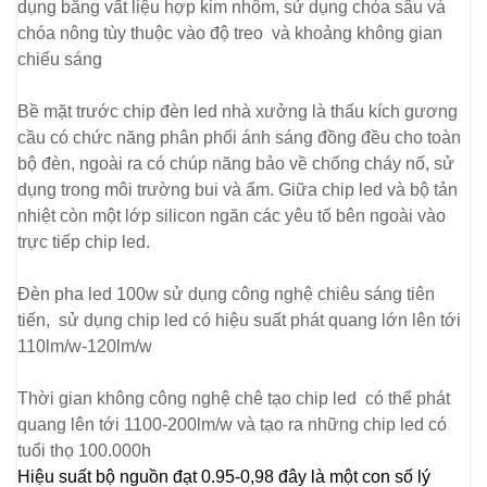
dụng bằng vất liệu hợp kim nhôm, sử dụng chóa sâu và
chóa nông tùy thuộc vào độ treo và khoảng không gian
chiếu sáng
Bề mặt trước chip đèn led nhà xưởng là thấu kích gương
cầu có chức năng phân phối ánh sáng đồng đều cho toàn
bộ đèn, ngoài ra có chúp năng bảo về chống cháy nố, sử
dụng trong môi trường bui và ẩm. Giữa chip led và bộ tản
nhiệt còn một lớp silicon ngăn các yêu tố bên ngoài vào
trực tiếp chip led.
Đèn pha led 100w
sử dụng công nghệ chiêu sáng tiên
tiến, sử dụng chip led có hiệu suất phát quang lớn lên tới
110lm/w-120lm/w
Thời gian không công nghệ chê tạo chip led có thể phát
quang lên tới 1100-200lm/w và tạo ra những chip led có
tuổi thọ 100.000h
Hiệu suất bộ nguồn đạt 0.95-0,98 đây là một con số lý