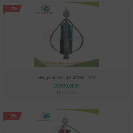
-
7%
Máy phát điện gió 400W - 12V
10.590.000₫
11.390.000₫
-
7%